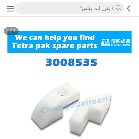
1
/
1