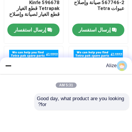
567746-2 صيانة وإصلاح
596678 Kinfe
عبوات Tetra
Tetrapak قطع الغيار
قطع الغيار لصيانة وإصلاح
معلومات عنا
إرسال استفسار
إرسال استفسار
جولة في المعمل
مراقبة الجودة
Alize
اتصل بنا
5:31 AM
أخبار
Good day, what product are you looking 
for?
1282645 Kinfe
6-4722 9247 01 6-
تغليف المشروبات الغذائية
4323 0000 06
Tetrapak قطع الغيار
5945950-0122 تعزيز
وتصليح عبوات Tetra
تغليف المشروبات الألومنيوم