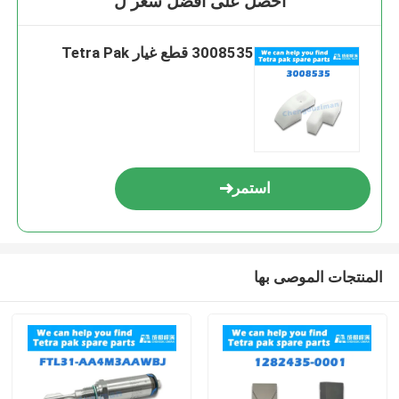
احصل على افضل سعر ل
3008535 قطع غيار Tetra Pak
استمر
المنتجات الموصى بها