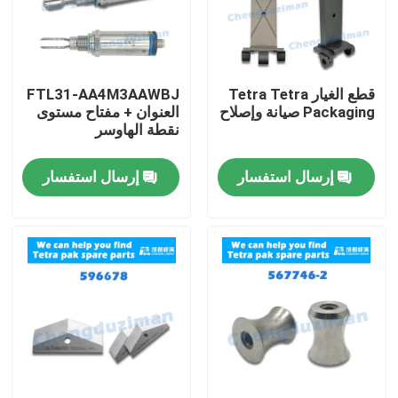
قطع الغيار Tetra Tetra
FTL31-AA4M3AAWBJ
Packaging صيانة وإصلاح
العنوان + مفتاح مستوى
نقطة الهاوسر
إرسال استفسار
إرسال استفسار
مسكن
منتجات
أشرطة فيديو