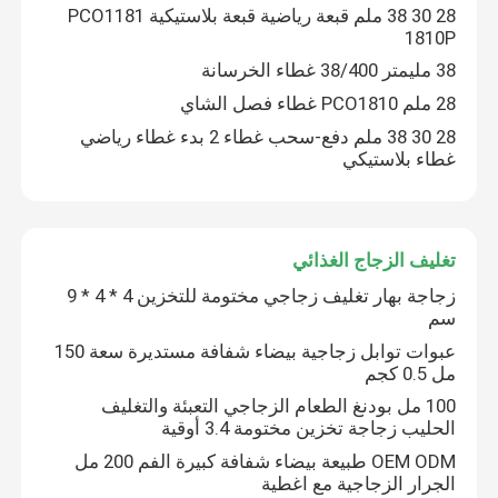
28 30 38 ملم قبعة رياضية قبعة بلاستيكية PCO1181
1810P
معلومات عنا
38 مليمتر 38/400 غطاء الخرسانة
28 ملم PCO1810 غطاء فصل الشاي
جولة في المعمل
28 30 38 ملم دفع-سحب غطاء 2 بدء غطاء رياضي
غطاء بلاستيكي
مراقبة الجودة
تغليف الزجاج الغذائي
اتصل بنا
زجاجة بهار تغليف زجاجي مختومة للتخزين 4 * 4 * 9
سم
أخبار
عبوات توابل زجاجية بيضاء شفافة مستديرة سعة 150
مل 0.5 كجم
100 مل بودنغ الطعام الزجاجي التعبئة والتغليف
تغليف المشروبات الغذائية
الحليب زجاجة تخزين مختومة 3.4 أوقية
OEM ODM طبيعة بيضاء شفافة كبيرة الفم 200 مل
الجرار الزجاجية مع اغطية
تغليف المشروبات الألومنيوم