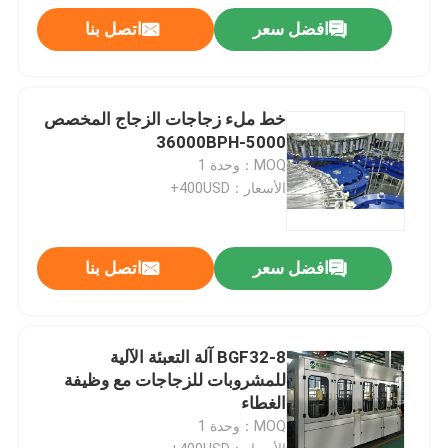
افضل سعر
اتصل بنا
خط ملء زجاجات الزجاج المخصص
5000-36000BPH
MOQ：وحدة 1
الأسعار：400USD+
افضل سعر
اتصل بنا
BGF32-8 آلة التعبئة الآلية
للمشروبات للزجاجات مع وظيفة
الغطاء
MOQ：وحدة 1