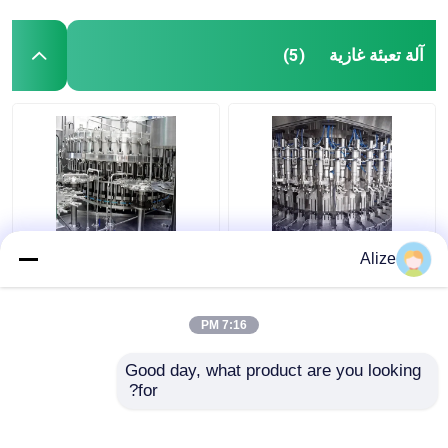
آلة تعبئة غازية
(5)
آلة ملء الكربونية الآلية
تخصيص 24000BPH
Alize
بقدرة إنتاجية 3000-
500ml آلة تعبئة غازية
24000BPH
للتجارة EXW
7:16 PM
افضل سعر
افضل سعر
Good day, what product are you looking 
for?
اتصل بنا
اتصل بنا