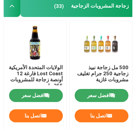
زجاجة المشروبات الزجاجية
(33)
كيس ورق تغليف المواد الغذائية
تغليف المواد الغذائية الورقية القابلة للتحلل
علب الألمنيوم القابلة لإعادة التدوير
500 مل زجاجة نبيذ
الولايات المتحدة الأمريكية
علب الطعام المصنوعة من الألمنيوم
زجاجية 250 جرام تغليف
Lost Coast فارغة 12
مشروبات غازية
أونصة زجاجة للمشروبات
355 مل
تسميات لاصقة مخصصة
افضل سعر
افضل سعر
آلة تعبئة زجاجات الحيوانات الأليفة
اتصل بنا
اتصل بنا
قطع غيار Tetra Pak