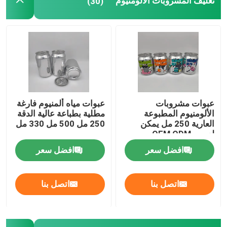
تغليف المشروبات الألومنيوم
(30)
زجاجة المشروبات الزجاجية
معدات تخزين المستودعات
آلة تعبئة المشروبات
عبوات مشروبات
عبوات مياه ألمنيوم فارغة
الألومنيوم المطبوعة
مطلية بطباعة عالية الدقة
آلة تعبئة غازية
العارية 250 مل يمكن
250 مل 500 مل 330 مل
لعصير OEM ODM
افضل سعر
افضل سعر
علبة بيرة ألمنيوم
اتصل بنا
اتصل بنا
ملفات التشكيل المسبقة من البلاستيك
تغليف الزجاج الغذائي