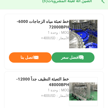
الصين آلة تعبئة المشروبات
(5)
خط تعبئة مياه الزجاجات 6000-
72000BPH
MOQ：وحدة 1
الأسعار：400USD+
افضل سعر
اتصل بنا
خط التعبئة النظيف جداً 12000-
48000BPH
MOQ：وحدة 1
الأسعار：400USD+