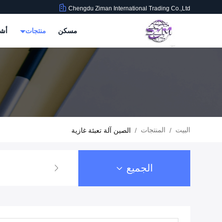
Chengdu Ziman International Trading Co.,Ltd
مسكن
منتجات
أشر
البيت
المنتجات
/
/
الصين آلة تعبئة غازية
الجميع
تغليف المشروبات ال