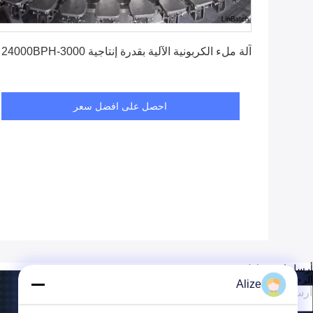
احصل على افضل سعر
آلة ملء الكربونية الآلية بقدرة إنتاجية 3000-24000BPH
احصل على افضل سعر
أرسل استفسارك
الرجاء إرسال طلبك إلينا وسنرد عليك في أقرب وقت ممكن.
Alize