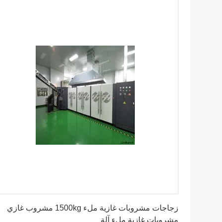
احصل على افضل سعر
زجاجات مشروبات غازية ملء 1500kg مشروب غازي
مشروبات غازية ملء آلة