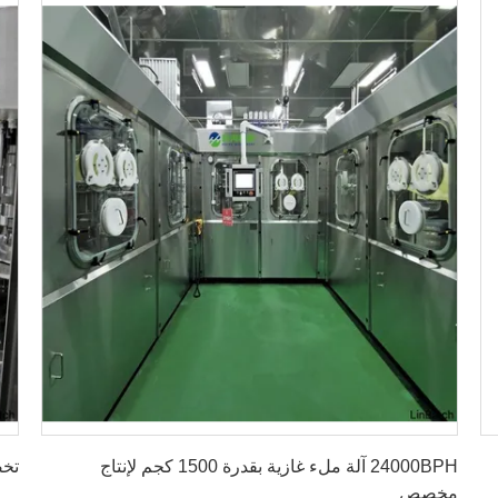
احصل على افضل سعر
24000BPH آلة ملء غازية بقدرة 1500 كجم لإنتاج
تخصيص BPH 500ml
مخصص