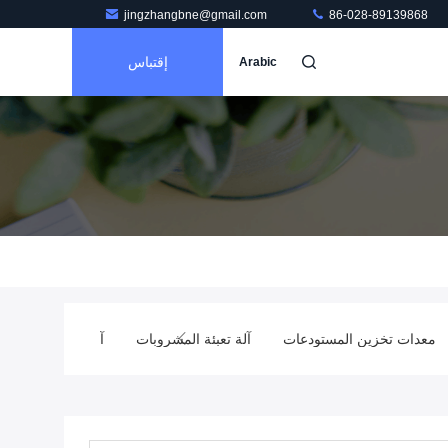
jingzhangbne@gmail.com
86-028-89139868
إقتباس
Arabic
معدات تخزين المستودعات
آلة تعبئة المشروبات
آلة تعبئة غازية