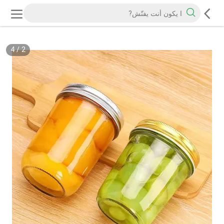
4
/
2