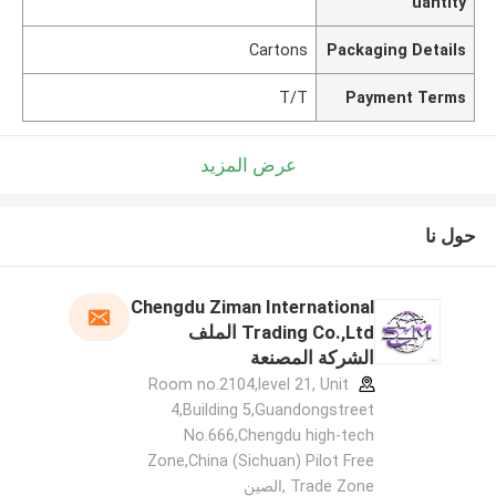
uantity
Cartons
Packaging Details
T/T
Payment Terms
عرض المزيد
حول نا
Chengdu Ziman International
Trading Co.,Ltd الملف
الشركة المصنعة
Room no.2104,level 21, Unit
4,Building 5,Guandongstreet
No.666,Chengdu high-tech
Zone,China (Sichuan) Pilot Free
Trade Zone ,الصين