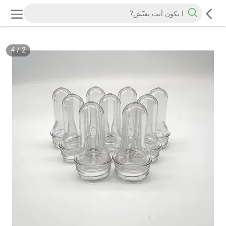
4
/
2