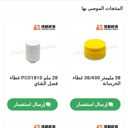
المنتجات الموصى بها
38 مليمتر 38/400 غطاء
28 ملم PCO1810 غطاء
الخرسانة
فصل الشاي
مسكن
إرسال استفسار
إرسال استفسار
منتجات
أشرطة فيديو