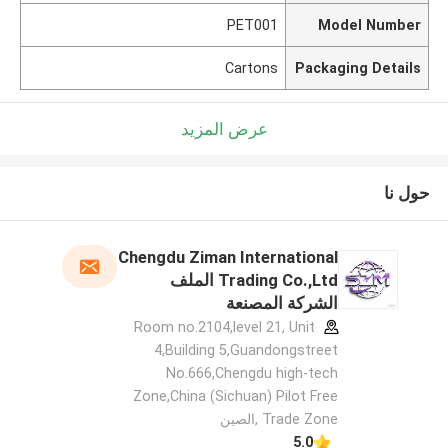
PET001
Model Number
Cartons
Packaging Details
عرض المزيد
حول نا
Chengdu Ziman International
Trading Co.,Ltd الملف
الشركة المصنعة
Room no.2104,level 21, Unit
4,Building 5,Guandongstreet
No.666,Chengdu high-tech
Zone,China (Sichuan) Pilot Free
Trade Zone ,الصين
5.0