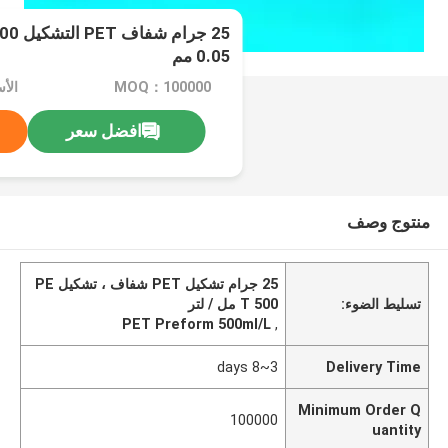
0.05 مم
MOQ：100000
الأسعا
افضل سعر
منتوج وصف
25 جرام تشكيل PET شفاف ، تشكيل PE
تسليط الضوء:
T 500 مل / لتر
PET Preform 500ml/L
,
3~8 days
Delivery Time
Minimum Order Q
100000
uantity