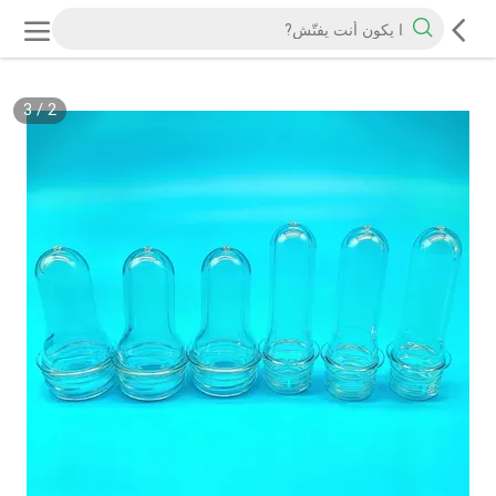
3
/
2