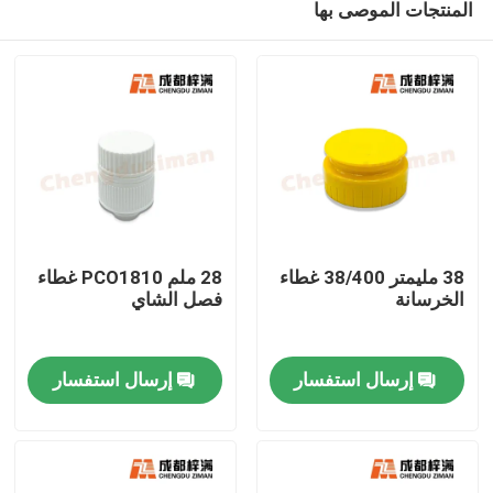
المنتجات الموصى بها
38 مليمتر 38/400 غطاء
28 ملم PCO1810 غطاء
الخرسانة
فصل الشاي
مسكن
إرسال استفسار
إرسال استفسار
منتجات
أشرطة فيديو