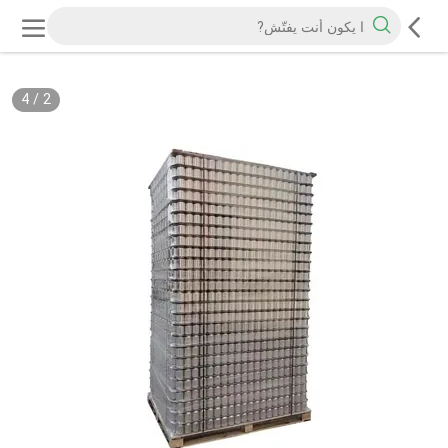
4
/
2