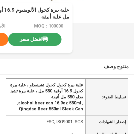
مل علبة أنيقة
MOQ：100000
الأسعا
افضل سعر
منتوج وصف
علبة بيرة كحول كحول تشينغداو ، علبة بيرة
كحول 16.9 أوقية 550 مل ، علبة بيرة تشين
تسليط الضوء:
غداو 550 مل أنيقة
,
alcohol beer can 16.9oz 550ml
,
Qingdao Beer 550ml Sleek Can
إصدار الشهادات
FSC, ISO9001, SGS